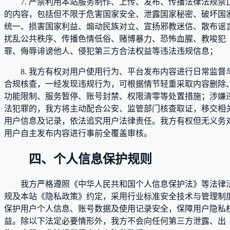
7. 严禁利用本站服务制作、上传、发布、传播法律法规禁
的内容，包括但不限于危害国家安全、泄露国家秘密、破坏国
统一、损害国家利益、煽动民族对立、宣扬邪教迷信、散布谣
扰乱公共秩序、传播色情低俗、赌博暴力、恐怖血腥、教唆犯
罪、侮辱诽谤他人、侵犯第三方合法权益等违法违规信息；
8. 我方有权对用户使用行为、平台发布内容进行日常监督
合规核查，一经发现违规行为，可根据情节轻重采取内容删除
功能限制、服务暂停、账号封禁、权限清零等处置措施；涉嫌
法犯罪的，我方将主动配合公安、监管部门核查取证，移交相
用户信息及记录，依法追究用户法律责任。我方有权但无义务
用户自主发布内容进行事前全覆盖审核。
四、个人信息保护规则
我方严格遵照《中华人民共和国个人信息保护法》等法律
规及本站《隐私政策》约定，采用行业标准安全技术与管理制
保护用户个人信息、账号数据及使用记录安全，保障用户隐私
益。除以下法定必要情形外，我方不会向任何第三方泄露、出